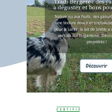
Tradi-Bergère : des y
à déguster et bons pour
Nature ou aux fruits, nos yaourt
une texture douce et onctueuse; 
pour la santé, le lait de brebis
vertues sur l’organisme. Décou
propriétés !
Découvrir