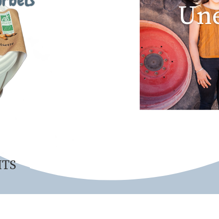
Une
ITS