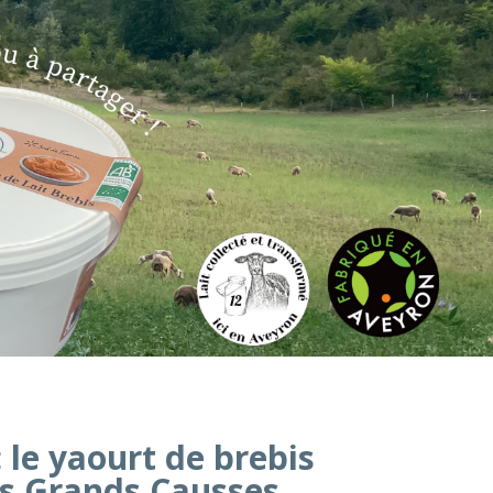
 le yaourt de brebis
es Grands Causses