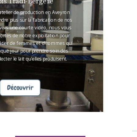
is Tradi-Bergère
 atelier de production en Aveyron
dre plus sur la fabrication de nos
avers une courte vidéo, nous vous
ortes de notre exploitation pour
métier de femmes et d’hommes qui
que jour pour prendre soin des
lecter le lait qu’elles produisent.
Découvrir