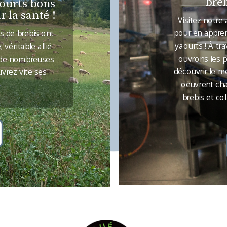
breb
aourts bons
 la santé !
Visitez notre
pour en appren
s de brebis ont
yaourts ! À tr
véritable allié
ouvrons les p
 a de nombreuses
découvrir le 
vrez vite ses
oeuvrent cha
brebis et col